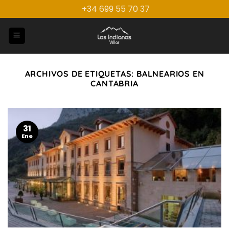
Saltar
+34 699 55 70 37
al
contenido
ARCHIVOS DE ETIQUETAS:
BALNEARIOS EN
CANTABRIA
31
Ene