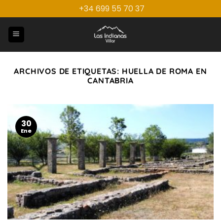
Saltar
+34 699 55 70 37
al
contenido
ARCHIVOS DE ETIQUETAS:
HUELLA DE ROMA EN
CANTABRIA
30
Ene